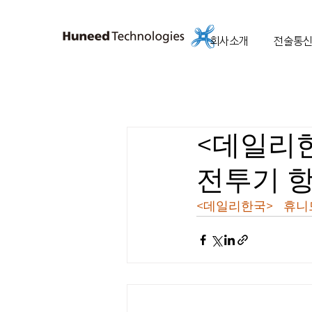
회사소개
전술통신
<데일리한
전투기 
<데일리한국>   휴니